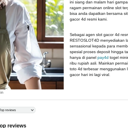
ini siang dan malam hari gampa
ragam permainan online slot ter
bisa anda dapatkan bersama situ
gacor 4d resmi kami.
Sebagai agen slot gacor 4d res
RESTOSLOT4D menyediakan la
sensasional kepada para member 
spesial proses deposit hingga t
hanya di panel
pay4d
togel mini
ribu rupiah asli. Mainkan perma
toto 4d terbesar menggunakan 
gacor hari ini lagi viral.
in
Top reviews
op reviews