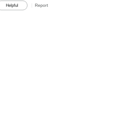
Report
Helpful