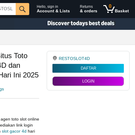
0
Hello, sign in
Returns
Account & Lists
& orders
Basket
tus Toto
RESTOSLOT4D
4D dan
DAFTAR
ari Ini 2025
LOGIN
ngs
en toto slot online
diakan link login
n
slot gacor 4d
hari