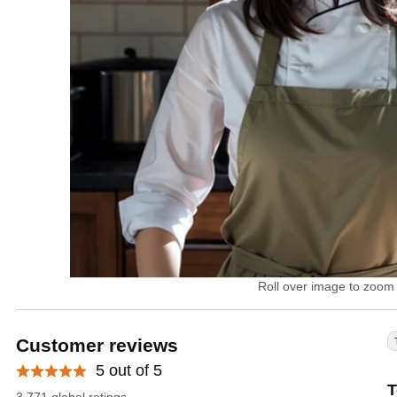
Roll over image to zoom 
Customer reviews
5 out of 5
T