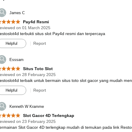
James C
Pay4d Resmi
eviewed on 01 March 2025
estoslot4d terbukti situs slot Pay4d resmi dan terpercaya
Report
Helpful
Esssam
Situs Toto Slot
eviewed on 28 February 2025
estoslot4d terbaik untuk bermain situs toto slot gacor yang mudah mena
Report
Helpful
Kenneth W Kramme
Slot Gacor 4D Terlengkap
eviewed on 23 February 2025
ermainan Slot Gacor 4D terlengkap mudah di temukan pada link Resto