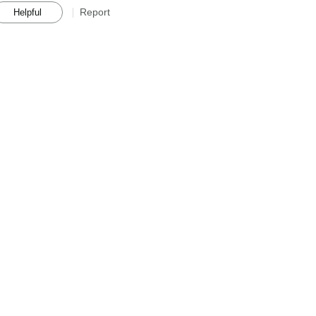
Report
Helpful