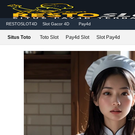
Skip to main content
RESTOSLOT4D
Slot Gacor 4D
Pay4d
Situs Toto
Toto Slot
Pay4d Slot
Slot Pay4d