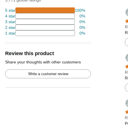
3,771 global ratings
5 star
100%
4 star
0%
3 star
0%
R
2 star
0%
R
1 star
0%
Review this product
Share your thoughts with other customers
R
Write a customer review
R
R
P